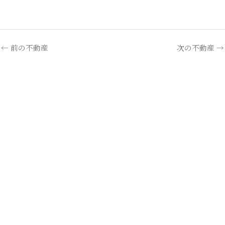
内
容
を
ス
←
前の不動産
次の不動産
→
キ
ッ
プ