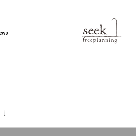
ews
st