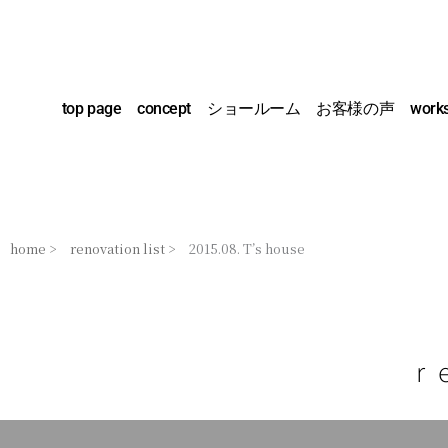
内
容
を
ス
top page
concept
ショールーム
お客様の声
work
キ
ッ
プ
home >
renovation list >
2015.08. T’s house
r