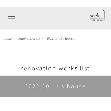
内
容
を
ス
キ
ッ
home >
renovation list >
2022.10. H’s house
プ
renovation works list
2022.10. H’s house