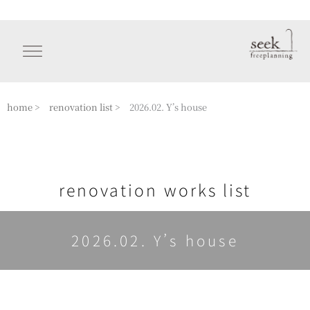
内
容
を
ス
キ
ッ
home >
renovation list >
2026.02. Y’s house
プ
renovation works list
2026.02. Y’s house