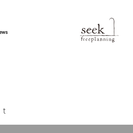
ews
st