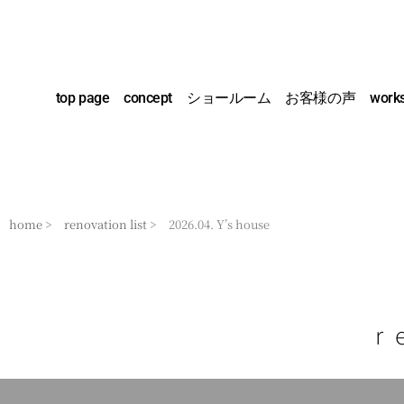
内
容
を
ス
top page
concept
ショールーム
お客様の声
work
キ
ッ
プ
home >
renovation list >
2026.04. Y’s house
r