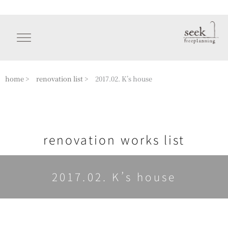
内
容
を
ス
キ
ッ
home >
renovation list >
2017.02. K’s house
プ
renovation works list
2017.02. K’s house