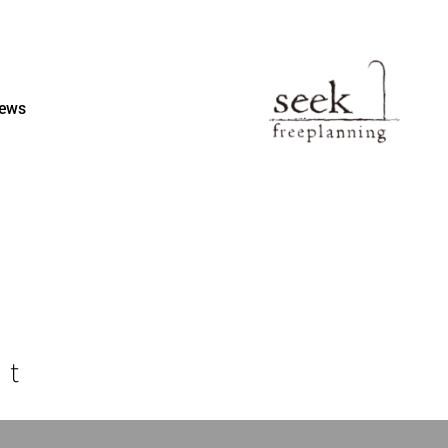
ews
st