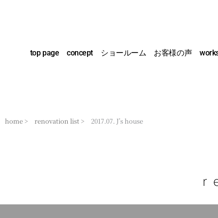
内
容
を
ス
top page
concept
ショールーム
お客様の声
work
キ
ッ
プ
home >
renovation list >
2017.07. J’s house
r